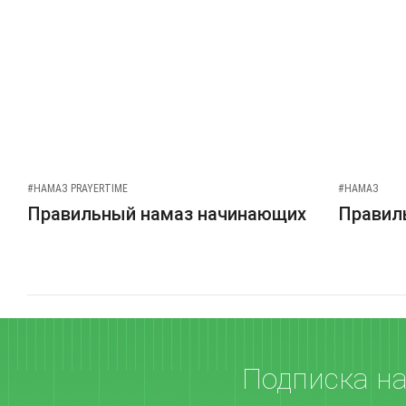
#НАМАЗ PRAYERTIME
#НАМАЗ
Правильный намаз начинающих
Правиль
Подписка н