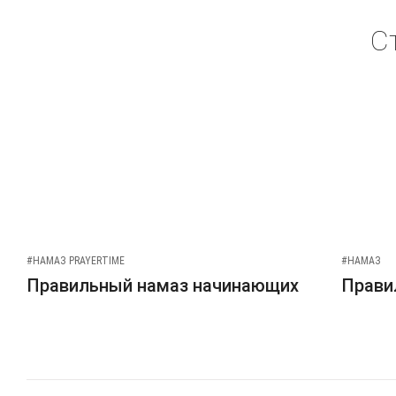
С
#НАМАЗ PRAYERTIME
#НАМАЗ
Правильный намаз начинающих
Прави