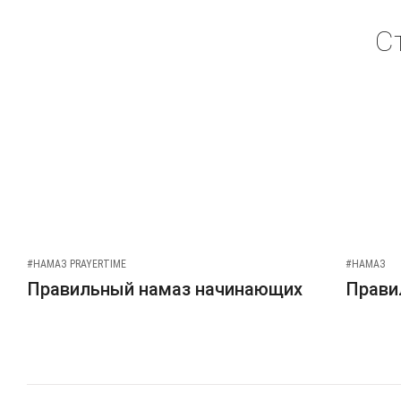
С
#НАМАЗ PRAYERTIME
#НАМАЗ
Правильный намаз начинающих
Прави