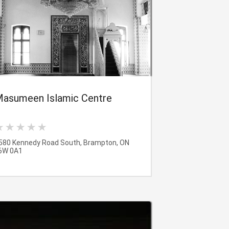
asumeen Islamic Centre
580 Kennedy Road South, Brampton, ON
6W 0A1