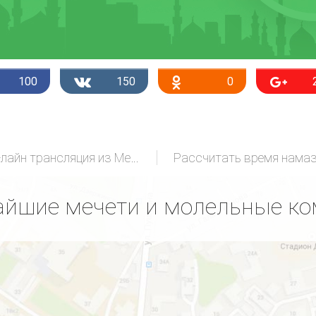
100
150
0
Он-лайн трансляция из Мекки
Рассчитать время нама
йшие мечети и молельные к