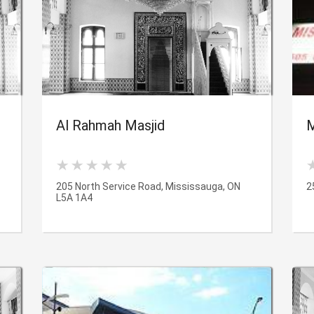
Al Rahmah Masjid
M
205 North Service Road, Mississauga, ON
2
L5A 1A4