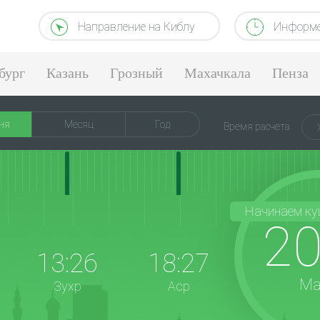
Направление на Киблу
Информе
бург
Казань
Грозный
Махачкала
Пенза
ня
Месяц
Год
Время расчета
Начинаем ку
20
13:26
18:27
Ма
Зухр
Аср