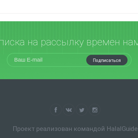
писка на рассылку времен на
Подписаться
Проект реализован командой HalalGuide