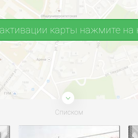
 активации карты нажмите на 
Списком