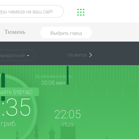
ры намаза на ваш сайт
Тюмень
Выбрать город
На завтра
Ханафитский
До окончания асра
00:08 мин
шать (Ифтар)
:35
22:05
гриб
Иша