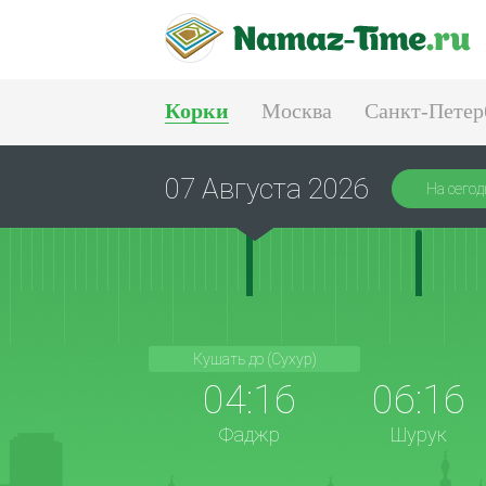
Корки
Москва
Санкт-Петер
Екатеринбург
07 Августа 2026
На сегод
Кушать до (Сухур)
04:16
06:16
Фаджр
Шурук