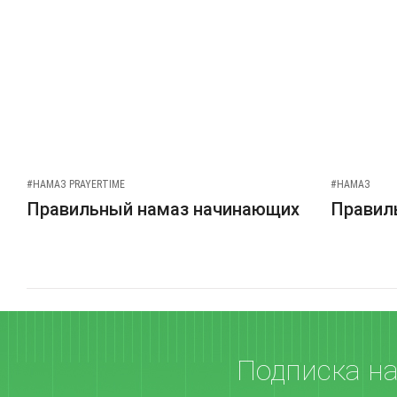
#НАМАЗ PRAYERTIME
#НАМАЗ
Правильный намаз начинающих
Правиль
Подписка н