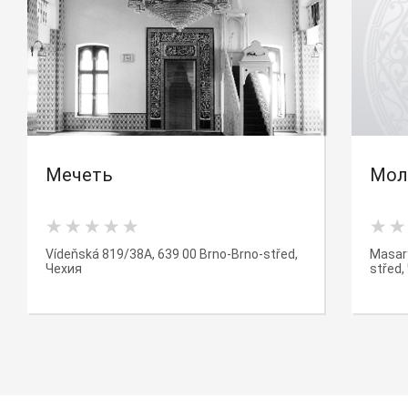
Мечеть
Мол
Vídeňská 819/38A, 639 00 Brno-Brno-střed,
Masary
Чехия
střed,