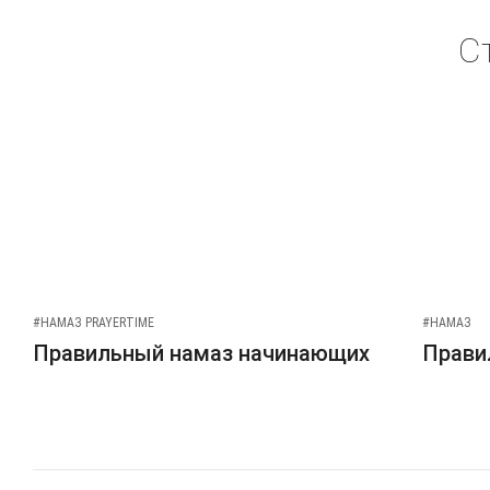
С
#НАМАЗ PRAYERTIME
#НАМАЗ
Правильный намаз начинающих
Прави