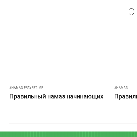
С
#НАМАЗ PRAYERTIME
#НАМАЗ
Правильный намаз начинающих
Правиль