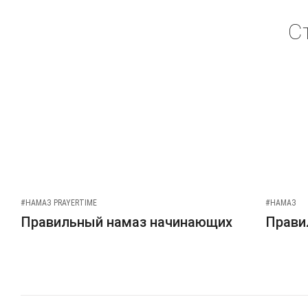
С
#НАМАЗ PRAYERTIME
#НАМАЗ
Правильный намаз начинающих
Прави