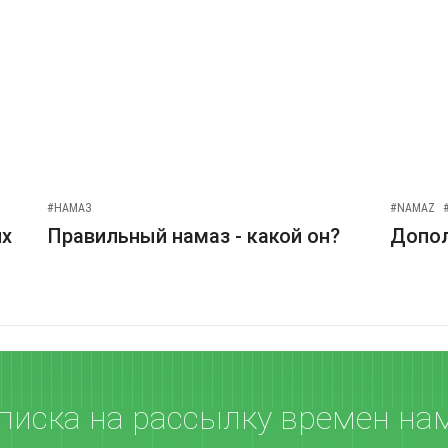
#НАМАЗ
#NAMAZ
их
Правильный намаз - какой он?
Допо
писка на рассылку времен на