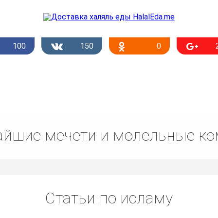
100
150
0
йшие мечети и молельные к
Списком
Статьи по исламу