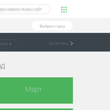
ры намаза на ваш сайт
Выбрать город
На Сентябрь
ский
од
Март