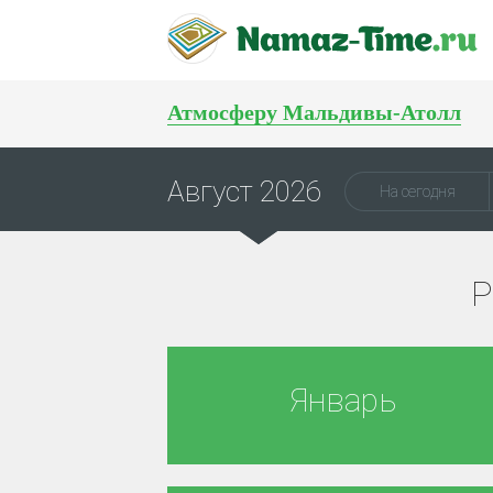
Атмосферу Мальдивы-Атолл
Махачкала
Пенза
Тюмень
Август 2026
На сегодня
Р
Январь