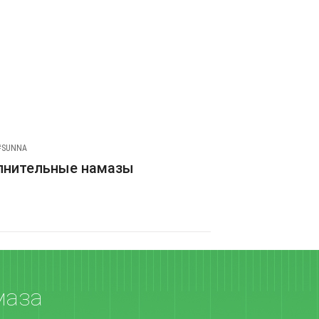
#SUNNA
лнительные намазы
маза