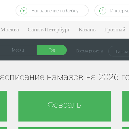
Направление на Киблу
Информе
Москва
Санкт-Петербург
Казань
Грозный
Екатеринбург
Месяц
Год
Время расчета
Шафиит
асписание намазов на 2026 г
Февраль