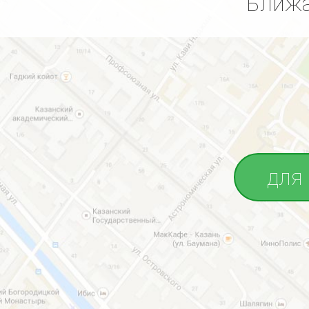
Ближа
для