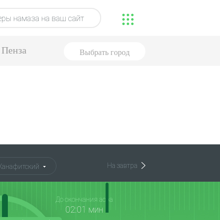
ры намаза на ваш сайт
Пенза
Выбрать город
На завтра
Ханафитский
До окончания асра
02:01 мин