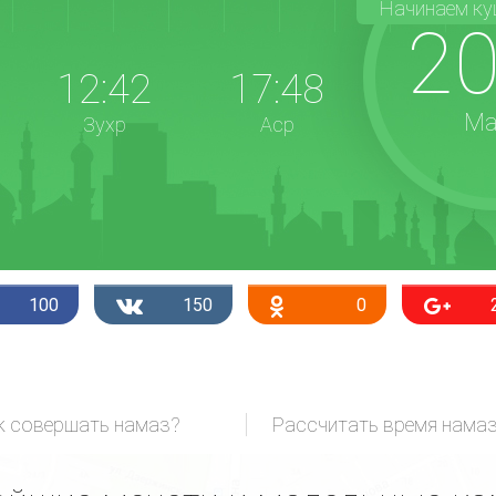
Начинаем ку
20
12:42
17:48
Ма
Зухр
Аср
100
150
0
к совершать намаз?
Рассчитать время нама