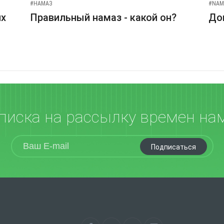
#НАМАЗ
#NAM
их
Правильный намаз - какой он?
До
писка на рассылку времен на
Подписаться