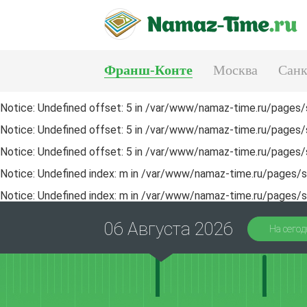
Франш-Конте
Москва
Санк
Тюмень
Екатеринбург
Notice
: Undefined offset: 5 in
/var/www/namaz-time.ru/pages/s
Notice
: Undefined offset: 5 in
/var/www/namaz-time.ru/pages/s
Notice
: Undefined offset: 5 in
/var/www/namaz-time.ru/pages/s
Notice
: Undefined index: m in
/var/www/namaz-time.ru/pages/sa
Notice
: Undefined index: m in
/var/www/namaz-time.ru/pages/sa
06 Августа 2026
На сегод