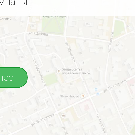
омнаты
неё