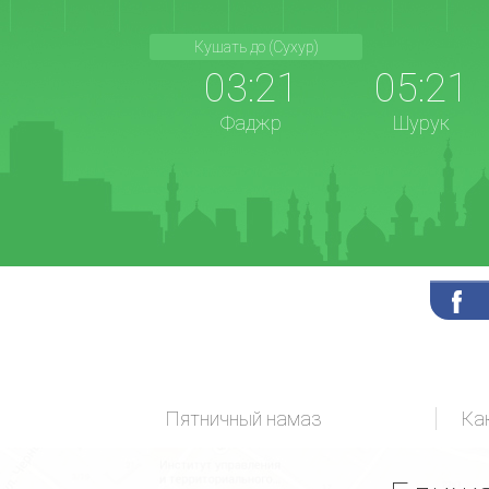
Кушать до (Сухур)
03:21
05:21
Фаджр
Шурук
Пятничный намаз
Ка