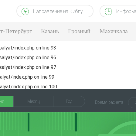
Направление на Киблу
Информе
т-Петербург
Казань
Грозный
Махачкала
alyat/index.php
on line
93
alyat/index.php
on line
96
alyat/index.php
on line
97
lyat/index.php
on line
99
lyat/index.php
on line
100
ня
Месяц
Год
Время расчета