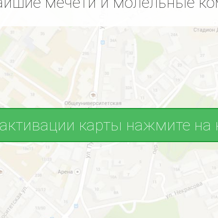
йшие мечети и молельные к
 активации карты нажмите на 