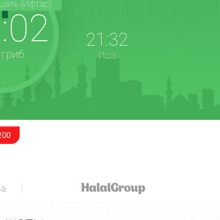
шать (Ифтар)
:02
21:32
гриб
Иша
200
за