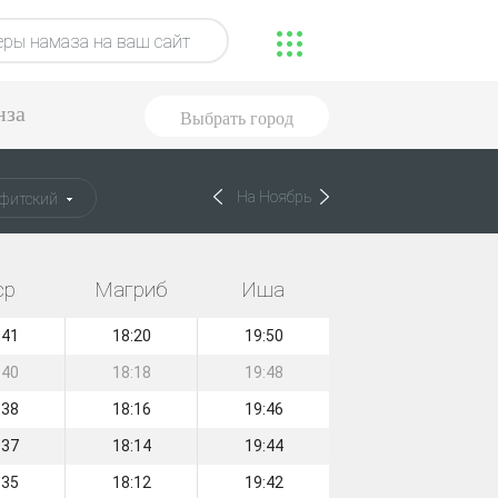
ры намаза на ваш сайт
нза
Выбрать город
На Ноябрь
фитский
ср
Магриб
Иша
:41
18:20
19:50
:40
18:18
19:48
:38
18:16
19:46
:37
18:14
19:44
:35
18:12
19:42