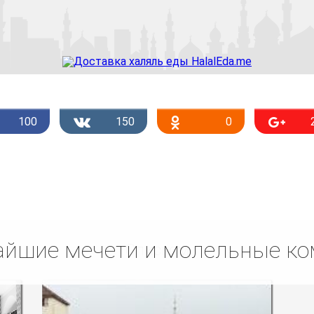
100
150
0
йшие мечети и молельные к
Списком