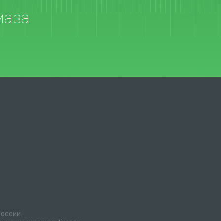
маза
России.