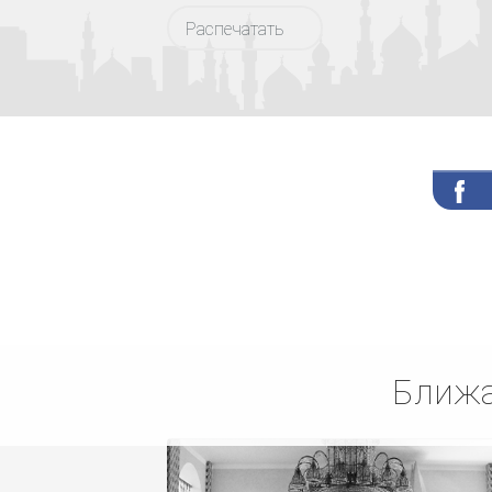
Распечатать
Ближа