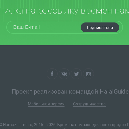
писка на рассылку времен на
Подписаться
Проект реализован командой HalalGuide
Мобильная версия
Сотрудничество
© Namaz-Time.ru, 2015 - 2026. Времена намазов для всех городов 