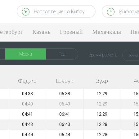
Направление на Киблу
Информе
етербург
Казань
Грозный
Махачкала
Пе
Месяц
Год
Время расчета
Хана
Фаджр
Шурук
Зухр
А
04:38
06:38
12:29
15
04:40
06:40
12:29
15
04:41
06:41
12:29
15
04:43
06:43
12:28
15
04:44
06:44
12:28
15