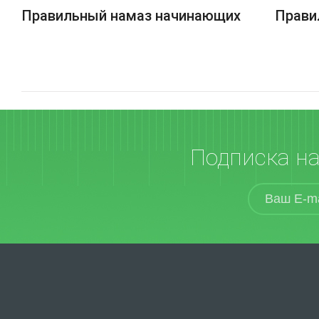
Правильный намаз начинающих
Прави
Подписка н