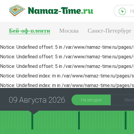
Н
Бей-оф-пленти
Москва
Санкт-Петербург
Тюмень
Екатеринбург
Notice
: Undefined offset: 5 in
/var/www/namaz-time.ru/pages/s
Notice
: Undefined offset: 5 in
/var/www/namaz-time.ru/pages/s
Notice
: Undefined offset: 5 in
/var/www/namaz-time.ru/pages/s
Notice
: Undefined index: m in
/var/www/namaz-time.ru/pages/sa
Notice
: Undefined index: m in
/var/www/namaz-time.ru/pages/sa
09 Августа 2026
На сегодня
Мес