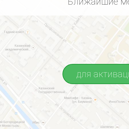
Ближайшие ме
для активац