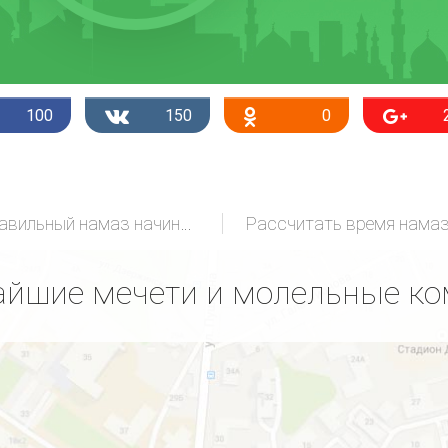
100
150
0
Правильный намаз начинающих
Рассчитать время нама
йшие мечети и молельные к