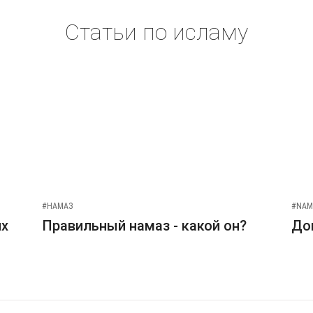
Статьи по исламу
#НАМАЗ
#NAM
их
Правильный намаз - какой он?
До