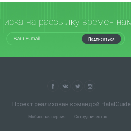
писка на рассылку времен на
Подписаться
Проект реализован командой HalalGuide
Мобильная версия
Сотрудничество