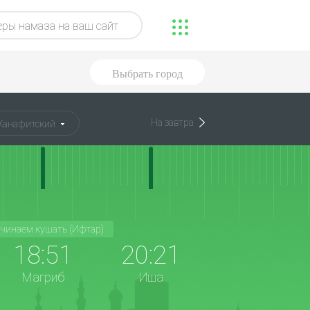
ры намаза на ваш сайт
Выбрать город
На завтра
Ханафитский
чинаем кушать (Ифтар)
18:51
20:21
Магриб
Иша