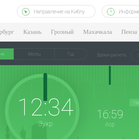
Направление на Киблу
Информе
рбург
Казань
Грозный
Махачкала
Пенза
ня
Месяц
Год
Время расчета
12:34
На
16:59
Зухр
Аср