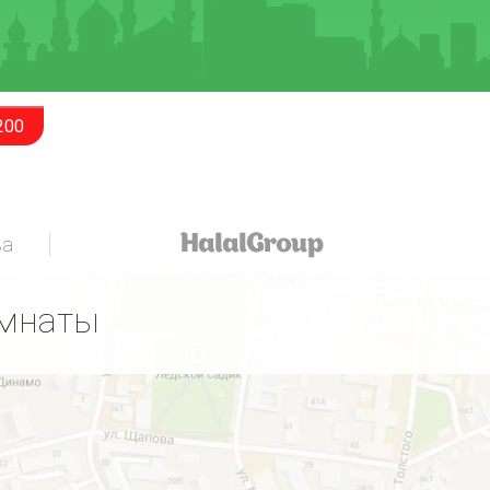
200
за
омнаты