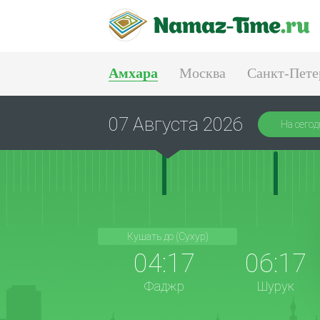
Амхара
Москва
Санкт-Пете
Тюмень
Екатеринбург
07 Августа 2026
На сегод
Кушать до (Сухур)
04:17
06:17
Фаджр
Шурук