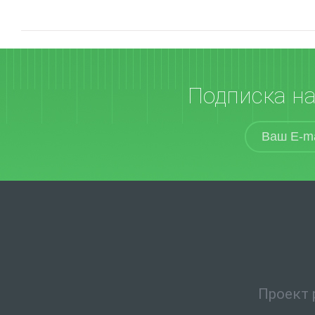
Подписка н
Проект 