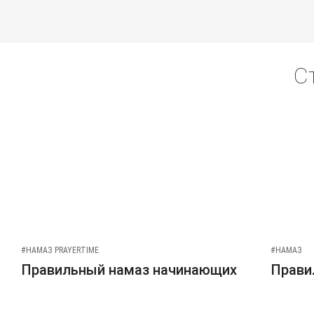
С
#НАМАЗ PRAYERTIME
#НАМАЗ
Правильный намаз начинающих
Прави