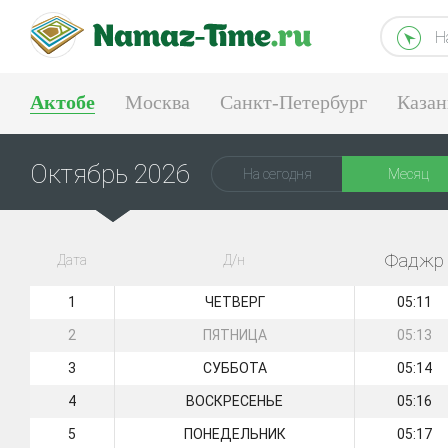
Н
Актобе
Москва
Санкт-Петербург
Казан
Тюмень
Екатеринбург
Октябрь 2026
На сегодня
Месяц
Фаджр
Дата
Д/н
1
ЧЕТВЕРГ
05:11
2
ПЯТНИЦА
05:13
3
СУББОТА
05:14
4
ВОСКРЕСЕНЬЕ
05:16
5
ПОНЕДЕЛЬНИК
05:17