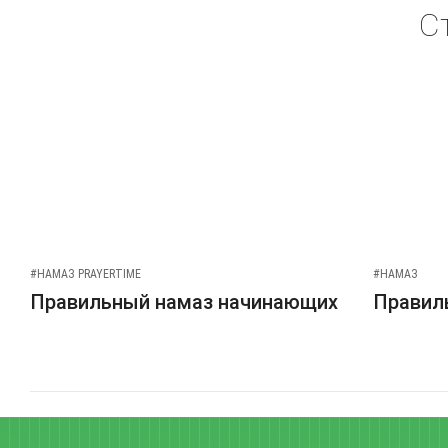
С
#НАМАЗ PRAYERTIME
#НАМАЗ
Правильный намаз начинающих
Правиль