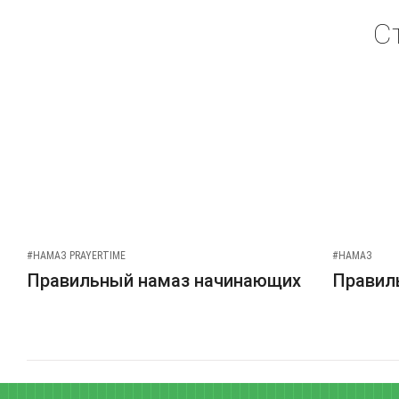
С
#НАМАЗ PRAYERTIME
#НАМАЗ
Правильный намаз начинающих
Правиль