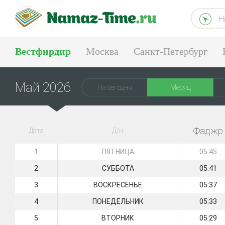
Н
Вестфирдир
Москва
Санкт-Петербург
Тюмень
Екатеринбург
Май 2026
На сегодня
Месяц
Фаджр
Дата
Д/н
1
ПЯТНИЦА
05:45
2
СУББОТА
05:41
3
ВОСКРЕСЕНЬЕ
05:37
4
ПОНЕДЕЛЬНИК
05:33
5
ВТОРНИК
05:29