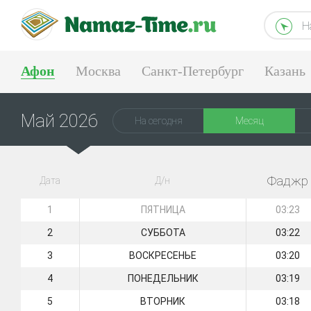
Н
Афон
Москва
Санкт-Петербург
Казань
Екатеринбург
Май 2026
На сегодня
Месяц
Фаджр
Дата
Д/н
1
ПЯТНИЦА
03:23
2
СУББОТА
03:22
3
ВОСКРЕСЕНЬЕ
03:20
4
ПОНЕДЕЛЬНИК
03:19
5
ВТОРНИК
03:18