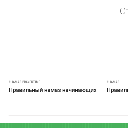
С
#НАМАЗ PRAYERTIME
#НАМАЗ
Правильный намаз начинающих
Правиль