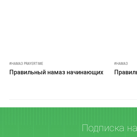
#НАМАЗ PRAYERTIME
#НАМАЗ
Правильный намаз начинающих
Правиль
Подписка н