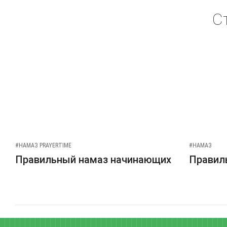
С
#НАМАЗ PRAYERTIME
#НАМАЗ
Правильный намаз начинающих
Правиль