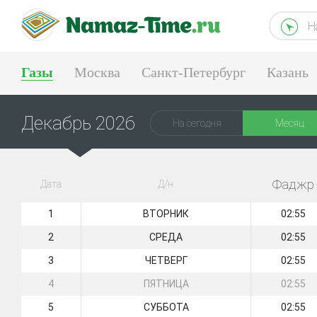
Н
Газы
Москва
Санкт-Петербург
Казань
Екатеринбург
Декабрь 2026
На сегодня
Месяц
Фаджр
Дата
Д/н
1
ВТОРНИК
02:55
2
СРЕДА
02:55
3
ЧЕТВЕРГ
02:55
4
ПЯТНИЦА
02:55
5
СУББОТА
02:55