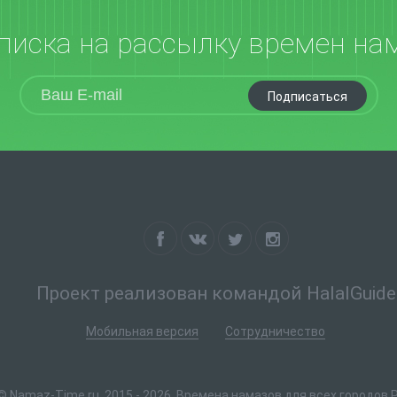
писка на рассылку времен на
Подписаться
Проект реализован командой HalalGuide
Мобильная версия
Сотрудничество
© Namaz-Time.ru, 2015 - 2026. Времена намазов для всех городов 