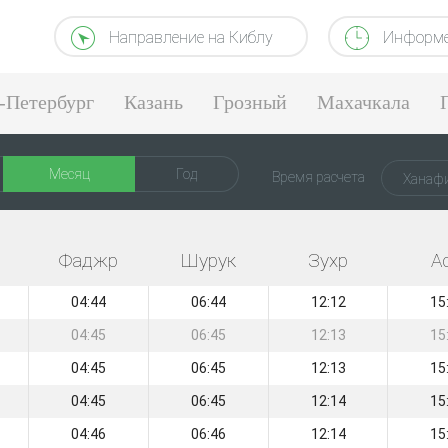
Направление на Киблу
Информе
-Петербург
Казань
Грозный
Махачкала
Месяц
Год
Время расчета
Ханаф
Фаджр
Шурук
Зухр
А
04:44
06:44
12:12
15
04:45
06:45
12:13
15
04:45
06:45
12:13
15
04:45
06:45
12:14
15
04:46
06:46
12:14
15