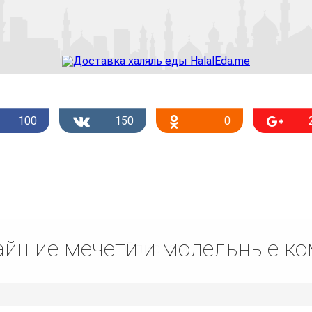
100
150
0
йшие мечети и молельные к
Списком