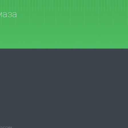
маза
России.