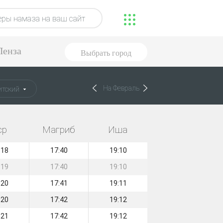
ры намаза на ваш сайт
Пенза
Выбрать город
На Февраль
итский
ср
Магриб
Иша
:18
17:40
19:10
:19
17:40
19:10
:20
17:41
19:11
:20
17:42
19:12
:21
17:42
19:12