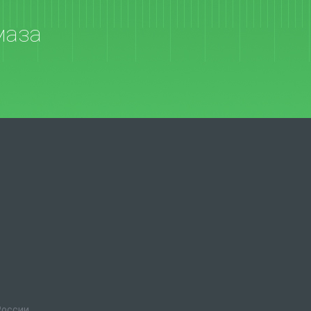
маза
России.