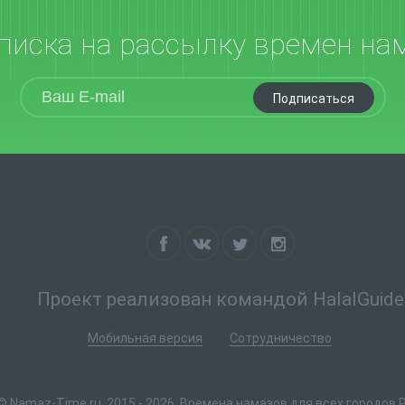
писка на рассылку времен на
Подписаться
Проект реализован командой HalalGuide
Мобильная версия
Сотрудничество
© Namaz-Time.ru, 2015 - 2026. Времена намазов для всех городов 