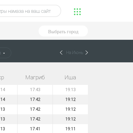
ры намаза на ваш сайт
Выбрать город
На Июнь
й
ср
Магриб
Иша
:14
17:43
19:13
:14
17:42
19:12
:13
17:42
19:12
:13
17:42
19:12
:13
17:41
19:11