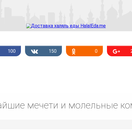
100
150
0
йшие мечети и молельные к
Списком