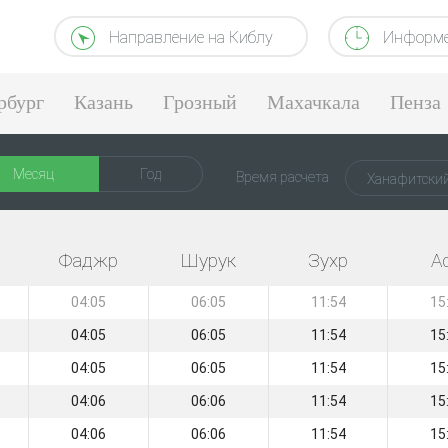
Направление на Киблу
Информе
рбург
Казань
Грозный
Махачкала
Пенза
Месяц
Год
Время расчета
Ханафитски
Фаджр
Шурук
Зухр
А
04:05
06:05
11:54
15
04:05
06:05
11:54
15
04:05
06:05
11:54
15
04:06
06:06
11:54
15
04:06
06:06
11:54
15