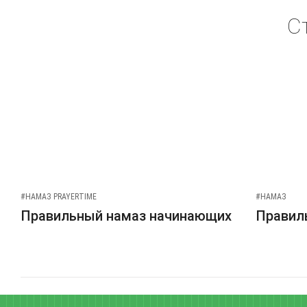
С
#НАМАЗ PRAYERTIME
#НАМАЗ
Правильный намаз начинающих
Правиль