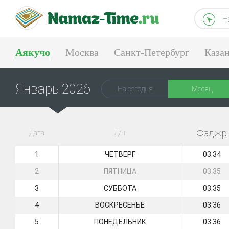
Н
Аякучо
Москва
Санкт-Петербург
Каза
Тюмень
Екатеринбург
Январь 2026
На сегодня
Месяц
Фаджр
Дата
Д/н
1
ЧЕТВЕРГ
03:34
2
ПЯТНИЦА
03:35
3
СУББОТА
03:35
4
ВОСКРЕСЕНЬЕ
03:36
5
ПОНЕДЕЛЬНИК
03:36