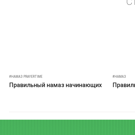
С
#НАМАЗ PRAYERTIME
#НАМАЗ
Правильный намаз начинающих
Правиль