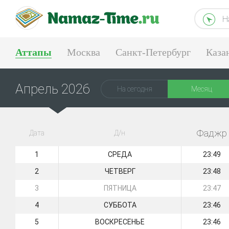
Н
Аттапы
Москва
Санкт-Петербург
Каза
Тюмень
Екатеринбург
Апрель 2026
На сегодня
Месяц
Фаджр
Дата
Д/н
1
СРЕДА
23:49
2
ЧЕТВЕРГ
23:48
3
ПЯТНИЦА
23:47
4
СУББОТА
23:46
5
ВОСКРЕСЕНЬЕ
23:46