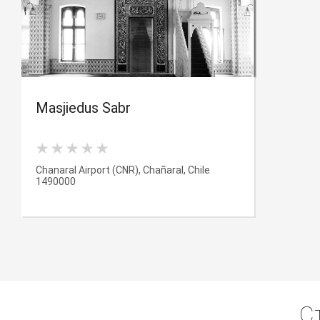
Masjiedus Sabr
Chanaral Airport (CNR), Chañaral, Chile
1490000
С