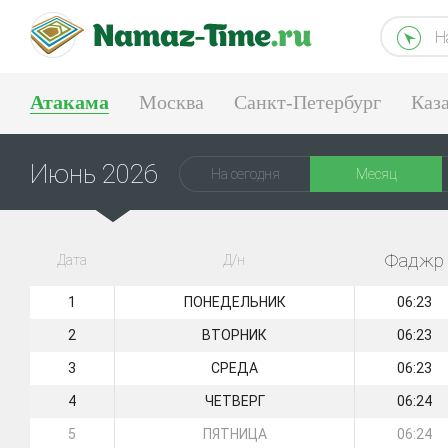
Н
Атакама
Москва
Санкт-Петербург
Каз
Тюмень
Екатеринбург
Июнь 2026
На сегодня
Месяц
Фаджр
Дата
Д/н
1
ПОНЕДЕЛЬНИК
06:23
2
ВТОРНИК
06:23
3
СРЕДА
06:23
4
ЧЕТВЕРГ
06:24
5
ПЯТНИЦА
06:24