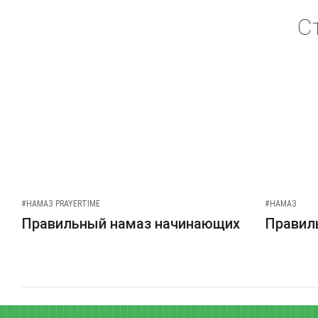
С
#НАМАЗ PRAYERTIME
#НАМАЗ
Правильный намаз начинающих
Правиль