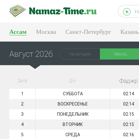
Н
Ассам
Москва
Санкт-Петербург
Казань
Екатеринбург
Август 2026
На сегодня
Месяц
Фаджр
Дата
Д/н
1
СУББОТА
02:14
2
ВОСКРЕСЕНЬЕ
02:14
3
ПОНЕДЕЛЬНИК
02:15
4
ВТОРНИК
02:15
5
СРЕДА
02:16