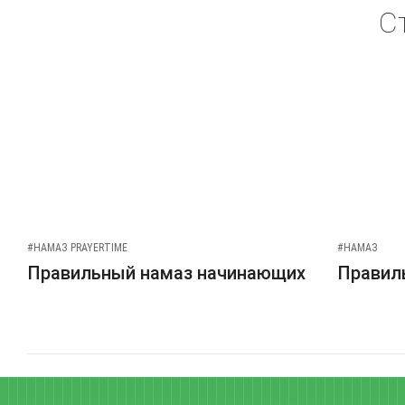
С
#НАМАЗ PRAYERTIME
#НАМАЗ
Правильный намаз начинающих
Правиль