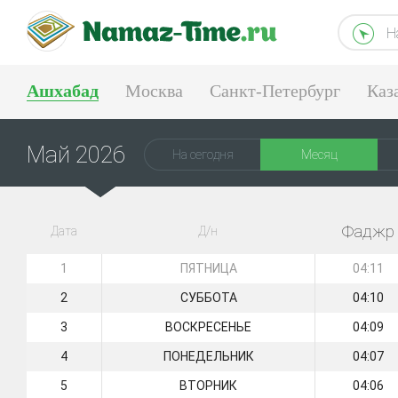
Н
Ашхабад
Москва
Санкт-Петербург
Каз
Тюмень
Екатеринбург
Май 2026
На сегодня
Месяц
Фаджр
Дата
Д/н
1
ПЯТНИЦА
04:11
2
СУББОТА
04:10
3
ВОСКРЕСЕНЬЕ
04:09
4
ПОНЕДЕЛЬНИК
04:07
5
ВТОРНИК
04:06