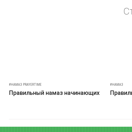
С
#НАМАЗ PRAYERTIME
#НАМАЗ
Правильный намаз начинающих
Правиль