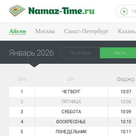
Н
Айсен
Москва
Санкт-Петербург
Казань
Екатеринбург
Январь 2026
На сегодня
Месяц
Фаджр
Дата
Д/н
1
ЧЕТВЕРГ
10:07
2
ПЯТНИЦА
10:08
3
СУББОТА
10:09
4
ВОСКРЕСЕНЬЕ
10:10
5
ПОНЕДЕЛЬНИК
10:11