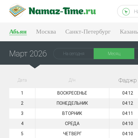
Н
Абьян
Москва
Санкт-Петербург
Казань
Екатеринбург
Март 2026
На сегодня
Месяц
Фаджр
Дата
Д/н
1
ВОСКРЕСЕНЬЕ
04:12
2
ПОНЕДЕЛЬНИК
04:12
3
ВТОРНИК
04:11
4
СРЕДА
04:10
5
ЧЕТВЕРГ
04:10