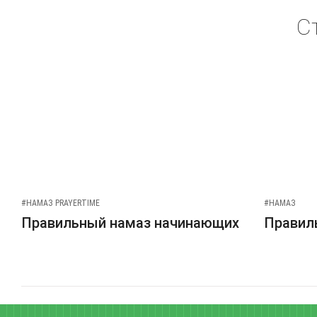
С
#НАМАЗ PRAYERTIME
#НАМАЗ
Правильный намаз начинающих
Правиль